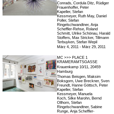
Conrads, Cordula Ditz, Rüdiger
Frauenhoffer, Peter
Kapeller, Stefan
Kessmeyer, Ruth May, Daniel
Poller, Stefan
Ringelschwandtner, Anja
Scheffler-Rehse, Roland
Schmitt, Ulrike Schönau, Harald
Stoffers, Max Stricker, Tillmann
Terbuyken, Stefan Wepil
März 4, 2011 - März 29, 2011
MC >>> PLACE 1
KRAMERAMTSGASSE
Krauenkamp 10/11, 20459
Hamburg
Thomas Beisgen, Maksim
Boksgorn, Uwe Breckner, Sven
Freundt, Hanne Göttsch, Peter
Kapeller, Stefan
Kessmeyer, Manuela
Koch, Silke Marohn, Bernd
Ollhorn, Stefan
Ringelschwandtner, Sabine
Runge, Anja Scheffler-