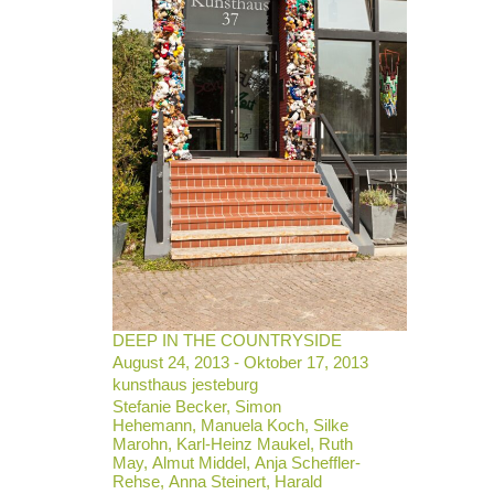
DEEP IN THE COUNTRYSIDE
August 24, 2013 - Oktober 17, 2013
kunsthaus jesteburg
Stefanie Becker, Simon
Hehemann, Manuela Koch, Silke
Marohn, Karl-Heinz Maukel, Ruth
May, Almut Middel, Anja Scheffler-
Rehse, Anna Steinert, Harald