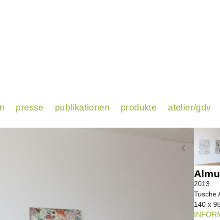
en
presse
publikationen
produkte
atelier/gdv
Almu
2013
Tusche A
140 x 95
INFORM