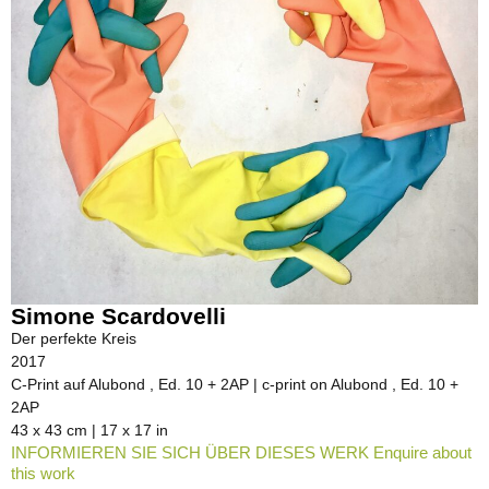
Simone Scardovelli
Der perfekte Kreis
2017
C-Print auf Alubond , Ed. 10 + 2AP | c-print on Alubond , Ed. 10 +
2AP
43 x 43 cm | 17 x 17 in
INFORMIEREN SIE SICH ÜBER DIESES WERK Enquire about
this work