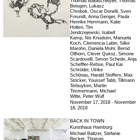
Thomas Baldischwyler, Thomas
Beisgen, Lukasz
Chrobok, Oscar Donelli, Sven
Freundt, Anna Genger, Paula
Henrike Herrmann, Katie
Holten, Tim
Jendrzejewski, Isabell
Kamp, Nis Knudsen, Manuela
Koch, Clemencia Labin, Silke
Marohn, Daniela Mohr, Bernd
Ollhorn, Clever Quiroz, Simone
Scardovelli, Simon Schede, Anja
Scheffler-Rehse, Paul Kai
Schröder, Ulrike
Schönau, Harald Stoffers, Max
Stricker, Youssef Tabti, Tillmann
Terbuyken, Martin
Timmermann, Michael
Witte, Peter Wulf
November 17, 2018 - November
18, 2018
BACK IN TOWN
Kunsthaus Hamburg
Michael Baltzer, Stefanie
Becker, Thomas