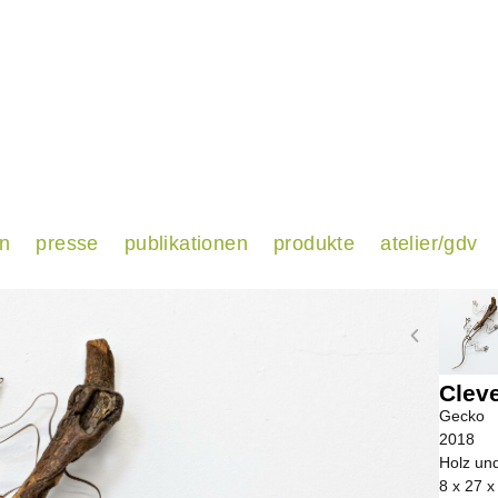
en
presse
publikationen
produkte
atelier/gdv
Clev
Gecko
2018
Holz un
8 x 27 x