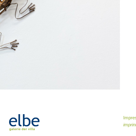
Impr
imprin