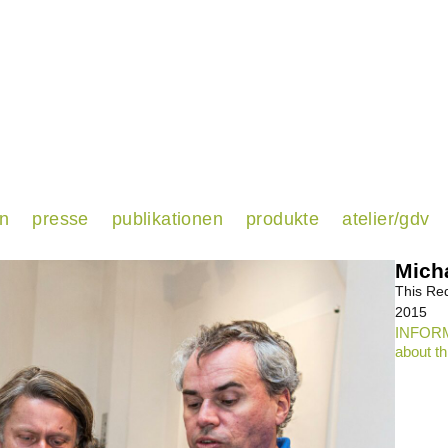
en
presse
publikationen
produkte
atelier/gdv
Micha
This Re
2015
INFORM
about th