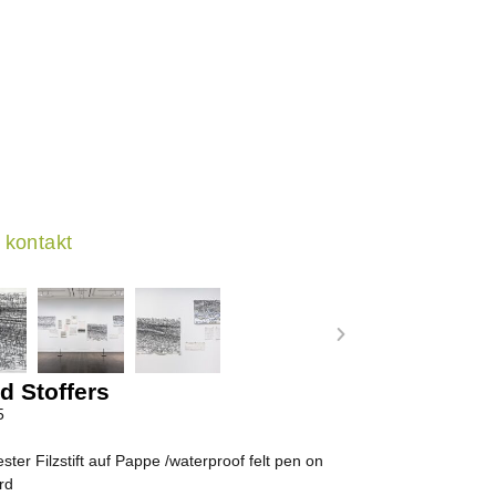
kontakt
d Stoffers
5
ster Filzstift auf Pappe /waterproof felt pen on
rd