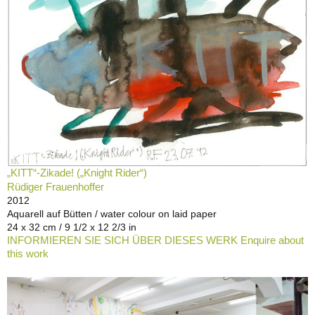
„KITT“-Zikade! („Knight Rider“)
Rüdiger Frauenhoffer
2012
Aquarell auf Bütten / water colour on laid paper
24 x 32 cm / 9 1/2 x 12 2/3 in
INFORMIEREN SIE SICH ÜBER DIESES WERK Enquire about
this work