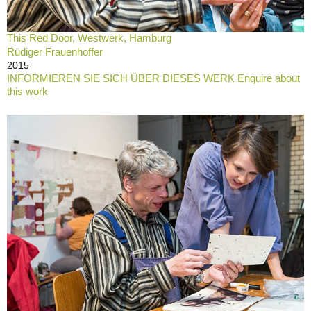
This Red Door, Westwerk, Hamburg
Rüdiger Frauenhoffer
2015
INFORMIEREN SIE SICH ÜBER DIESES WERK Enquire about
this work