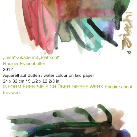
„Tesa“-Zikade mit „Plattkopf“
Rüdiger Frauenhoffer
2012
Aquarell auf Bütten / water colour on laid paper
24 x 32 cm / 9 1/2 x 12 2/3 in
INFORMIEREN SIE SICH ÜBER DIESES WERK Enquire about
this work