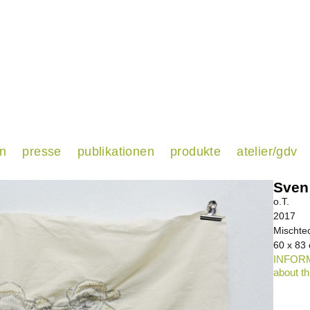
en
presse
publikationen
produkte
atelier/gdv
Sven
o.T.
2017
Mischtec
60 x 83 
INFORM
about th