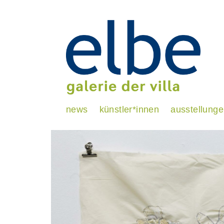
news
künstler*innen
ausstellung