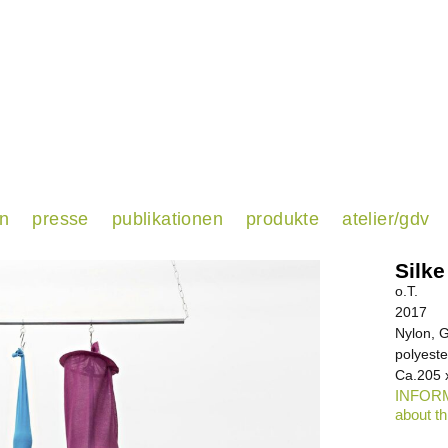
en
presse
publikationen
produkte
atelier/gdv
Silk
o.T.
2017
Nylon, G
polyeste
Ca.205 
INFORM
about th