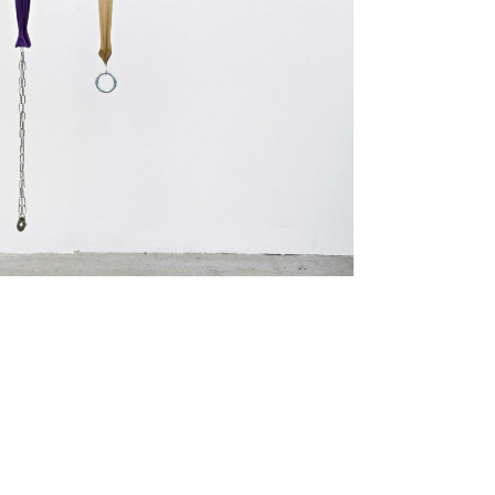
Impr
imprin
site managed with artbutler