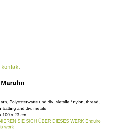
kontakt
e Marohn
arn, Polyesterwatte und div. Metalle / nylon, thread,
r batting and div. metals
x 100 x 23 cm
IEREN SIE SICH ÜBER DIESES WERK Enquire
is work