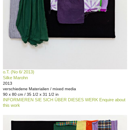
o.T. (No 6/ 2013)
Silke Marohn
2013
verschiedene Materialien / mixed media
90 x 80 cm / 35 1/2 x 31 1/2 in
INFORMIEREN SIE SICH ÜBER DIESES WERK Enquire about
this work