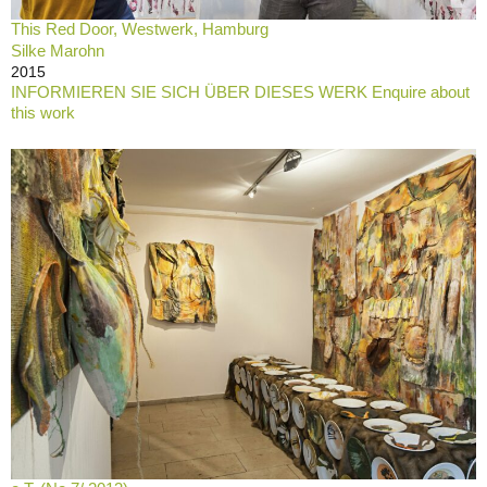
This Red Door, Westwerk, Hamburg
Silke Marohn
2015
INFORMIEREN SIE SICH ÜBER DIESES WERK Enquire about
this work