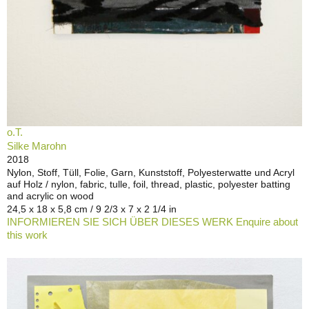
o.T.
Silke Marohn
2018
Nylon, Stoff, Tüll, Folie, Garn, Kunststoff, Polyesterwatte und Acryl
auf Holz / nylon, fabric, tulle, foil, thread, plastic, polyester batting
and acrylic on wood
24,5 x 18 x 5,8 cm / 9 2/3 x 7 x 2 1/4 in
INFORMIEREN SIE SICH ÜBER DIESES WERK Enquire about
this work