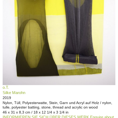
o.T.
Silke Marohn
2019
Nylon, Tüll, Polyesterwatte, Stein, Garn und Acryl auf Holz / nylon,
tulle, polyester batting, stone, thread and acrylic on wood
46 x 31 x 8,3 cm / 18 x 12 1/4 x 3 1/4 in
INFORMIEREN SIE SICH ÜBER DIESES WERK Enquire about