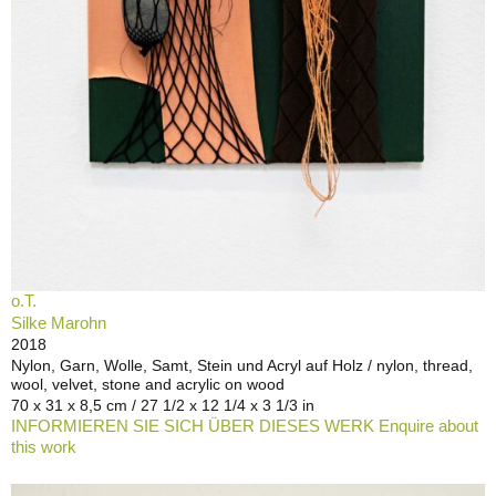
o.T.
Silke Marohn
2018
Nylon, Garn, Wolle, Samt, Stein und Acryl auf Holz / nylon, thread,
wool, velvet, stone and acrylic on wood
70 x 31 x 8,5 cm / 27 1/2 x 12 1/4 x 3 1/3 in
INFORMIEREN SIE SICH ÜBER DIESES WERK Enquire about
this work