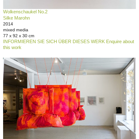
Wolkenschaukel No.2
Silke Marohn
2014
mixed media
77 x 92 x 30 cm
INFORMIEREN SIE SICH ÜBER DIESES WERK Enquire about
this work