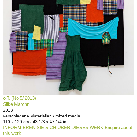
o.T. (No 5/ 2013)
Silke Marohn
2013
verschiedene Materialien / mixed media
110 x 120 cm / 43 1/3 x 47 1/4 in
INFORMIEREN SIE SICH ÜBER DIESES WERK Enquire about
this work