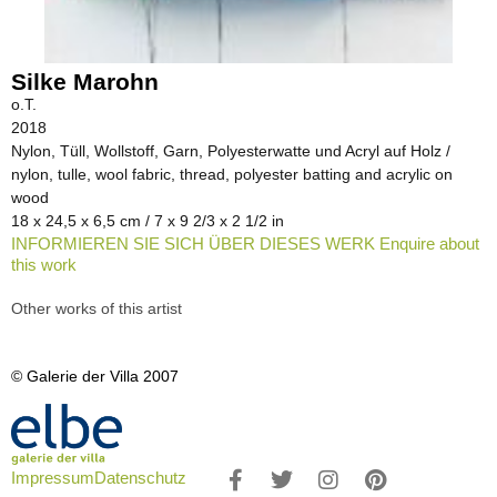
Silke Marohn
o.T.
2018
Nylon, Tüll, Wollstoff, Garn, Polyesterwatte und Acryl auf Holz /
nylon, tulle, wool fabric, thread, polyester batting and acrylic on
wood
18 x 24,5 x 6,5 cm / 7 x 9 2/3 x 2 1/2 in
INFORMIEREN SIE SICH ÜBER DIESES WERK Enquire about
this work
Other works of this artist
© Galerie der Villa 2007
Impressum
Datenschutz