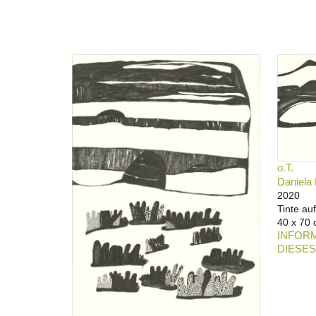
o.T.
Daniela
2020
Tinte au
40 x 70 
INFORM
DIESES 