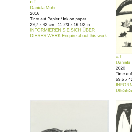
o.T.
Daniela Mohr
2016
Tinte auf Papier / ink on paper
29,7 x 42 cm | 11 2/3 x 16 1/2 in
INFORMIEREN SIE SICH ÜBER
DIESES WERK Enquire about this work
o.T.
Daniela
2020
Tinte au
59,5 x 4
INFORM
DIESES 