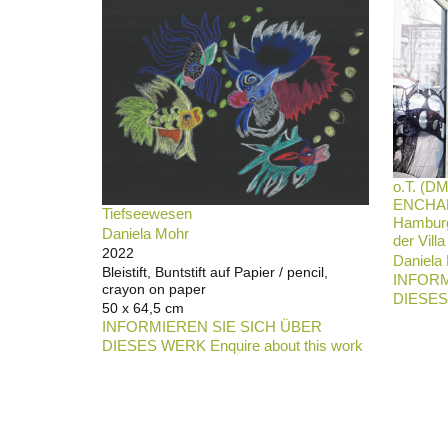
o.T. (D
ENCHANT
Tiefseewesen
Hamburg 
Daniela Mohr
der Villa
2022
Daniela
Bleistift, Buntstift auf Papier / pencil,
INFORM
crayon on paper
DIESES 
50 x 64,5 cm
INFORMIEREN SIE SICH ÜBER
DIESES WERK Enquire about this work