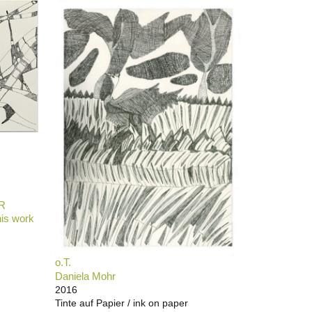
R
is work
o.T.
Daniela Mohr
2016
Tinte auf Papier / ink on paper