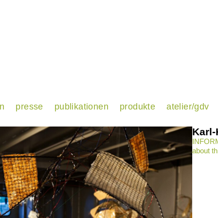
en
presse
publikationen
produkte
atelier/gdv
Karl
INFORM
about th