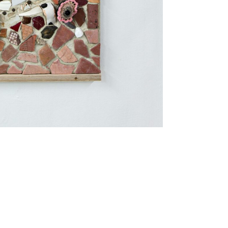
Impr
imprin
site managed with artbutler