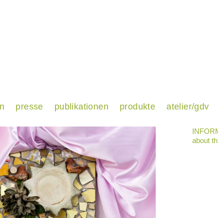
en
presse
publikationen
produkte
atelier/gdv
INFORM
about th