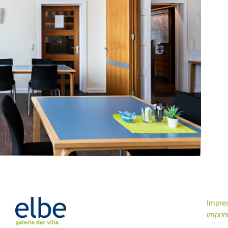
Impr
imprin