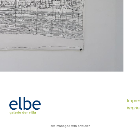
Impr
imprin
site managed with artbutler