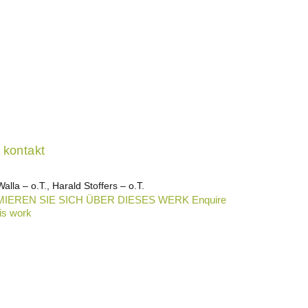
kontakt
alla – o.T., Harald Stoffers – o.T.
IEREN SIE SICH ÜBER DIESES WERK Enquire
is work