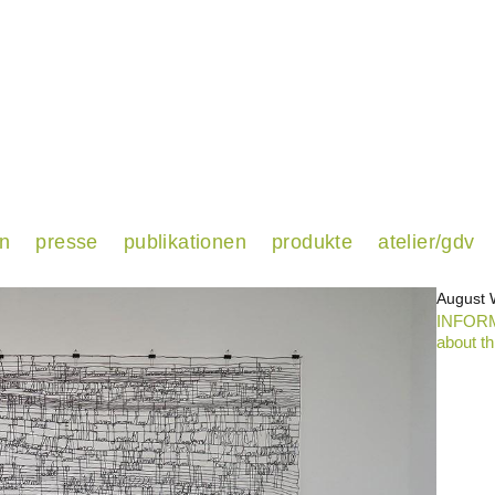
en
presse
publikationen
produkte
atelier/gdv
August W
INFORM
about th