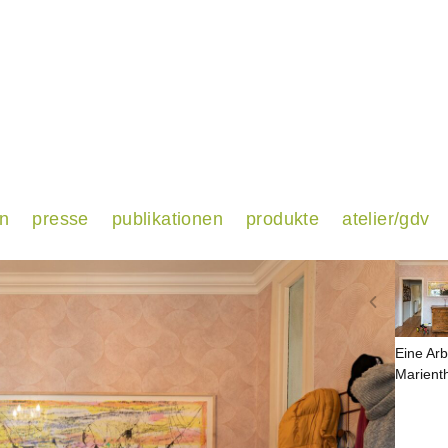
en
presse
publikationen
produkte
atelier/gdv
Eine Arb
Marient