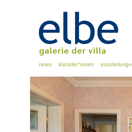
news
künstler*innen
ausstellung