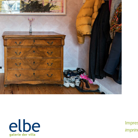
Impr
imprin