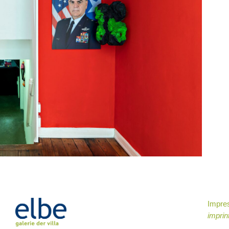
Impr
imprin