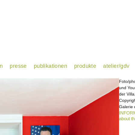
en
presse
publikationen
produkte
atelier/gdv
Foto/ph
und You
der Vill
Copyrigh
Galerie 
INFORM
about th