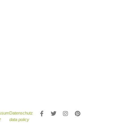
essum
Datenschutz
t
data policy